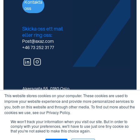
Kontakta
oss
Skicka oss ett mail
eller ring oss:
Post@axaz.com
+46 73 252 31 77
Akersgata 55, 0180 Oslo
This website stores cookies on your computer. These cookies are used to
improve your website experience and provide more personalized services to
you, both on this website and through other media. To find out more about the
cookies we use, see our Privacy Policy.
2025 © Axaz AS. Alla rättigheter förbehållna.
We won't track your information when you visit our site. But in order to
comply with your preferences, we'll have to use just one tiny cookie so
that you're not asked to make this choice again.