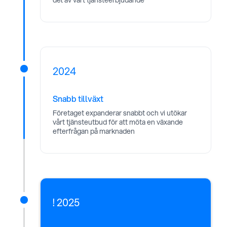
del av vårt tjänsteerbjudande
2024
James was here
Snabb tillväxt
Företaget expanderar snabbt och vi utökar
vårt tjänsteutbud för att möta en växande
efterfrågan på marknaden
! 2025
James was here