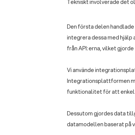
Tekniskt involverade det ol
Den första delen handlade 
integrera dessa med hjälp 
från API: erna, vilket gjor
Vi använde integrationspla
Integrationsplattformen mö
funktionalitet för att enk
Dessutom gjordes data tillg
datamodellen baserat på vå