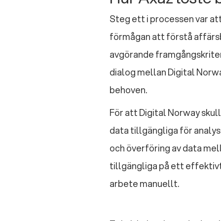
Steg ett i processen var at
förmågan att förstå affärsb
avgörande framgångskriter
dialog mellan Digital Norw
behoven.
För att Digital Norway skull
data tillgängliga för anal
och överföring av data mel
tillgängliga på ett effekti
arbete manuellt.