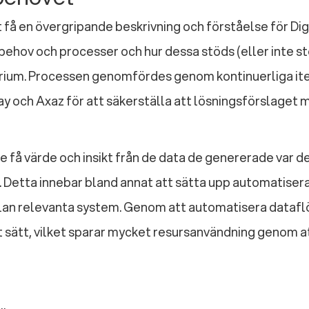
t få en övergripande beskrivning och förståelse för Di
ehov och processer och hur dessa stöds (eller inte stö
ium. Processen genomfördes genom kontinuerliga ite
ay och Axaz för att säkerställa att lösningsförslaget 
e få värde och insikt från de data de genererade var de
ys. Detta innebar bland annat att sätta upp automatise
lan relevanta system. Genom att automatisera dataflö
vt sätt, vilket sparar mycket resursanvändning genom a