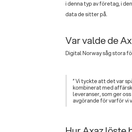
i denna typ av företag, i de
data de sitter på.
Var valde de A
Digital Norway såg stora fö
” Vi tyckte att det var
kombinerat med affärsk
leveranser, som ger oss
avgörande för varför vi 
Hur Axaz löste