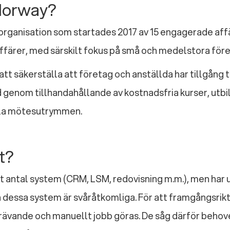
 Norway?
l organisation som startades 2017 av 15 engagerade aff
affärer, med särskilt fokus på små och medelstora före
att säkerställa att företag och anställda har tillgång 
ld genom tillhandahållande av kostnadsfria kurser, utbi
ala mötesutrymmen.
t?
t antal system (CRM, LSM, redovisning m.m.), men har
ån dessa system är svåråtkomliga. För att framgångsrikt
rävande och manuellt jobb göras. De såg därför behov