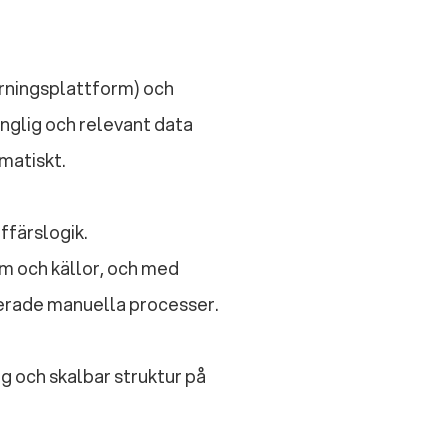
ärningsplattform) och
nglig och relevant data
omatiskt.
ffärslogik.
m och källor, och med
serade manuella processer.
ig och skalbar struktur på