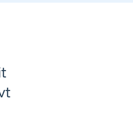
it
vt