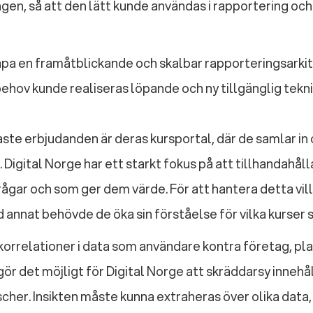
en, så att den lätt kunde användas i rapportering och
skapa en framåtblickande och skalbar rapporteringsarki
ehov kunde realiseras löpande och ny tillgänglig teknik
aste erbjudanden är deras kursportal, där de samlar in 
. Digital Norge har ett starkt fokus på att tillhandahål
ågar och som ger dem värde. För att hantera detta vill
 annat behövde de öka sin förståelse för vilka kurser
korrelationer i data som användare kontra företag, pla
ör det möjligt för Digital Norge att skräddarsy innehåll 
her. Insikten måste kunna extraheras över olika data,