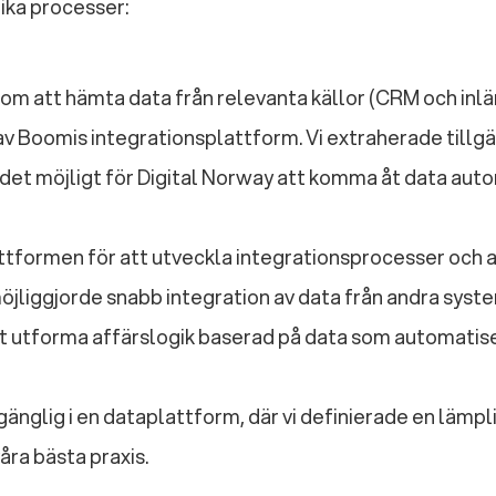
ika processer:
om att hämta data från relevanta källor (CRM och inl
av Boomis integrationsplattform. Vi extraherade tillgä
de det möjligt för Digital Norway att komma åt data aut
ttformen för att utveckla integrationsprocesser och a
jliggjorde snabb integration av data från andra syste
elt utforma affärslogik baserad på data som automati
änglig i en dataplattform, där vi definierade en lämpl
ra bästa praxis.