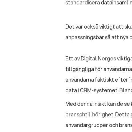
standardisera datainsamling
Det var också viktigt att 
anpassningsbar så att nya b
Ett av Digital Norges viktig
tillgängliga för användarna
användarna faktiskt efterfr
data i CRM-systemet. Bland
Med denna insikt kan de se 
branschtillhörighet. Detta g
användargrupper och bransc