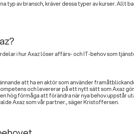
nna typ av bransch, kräver dessa typer av kurser. Allt ba
xaz?
rdelar i hur Axaz löser affärs- och IT-behov som tjänst
 spännande att ha en aktör som använder framåtblickan
ompetens och levererar på ett nytt sätt som Axaz gör
 en hög förmåga att förändra när nya behov uppstår ut
valde Axaz som vår partner.
, säger Kristoffersen.
 behovet